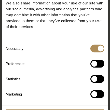
We also share information about your use of our site with
our social media, advertising and analytics partners who
may combine it with other information that you’ve
provided to them or that they’ve collected from your use
of their services.
Consent
Necessary
Selection
ROYAL FAMILY SUITE WATER FRONT
Preferences
Ein auffälliger Neuzugang für unsere Gäste, die einen
abgeschiedenen Rückzugsort bevorzugen, wo sie die
Statistics
ultimativen Freuden eines 5-Sterne-All-Inclusive-
Resorts genießen können.
Marketing
WOHNFLÄCHE 50 M²