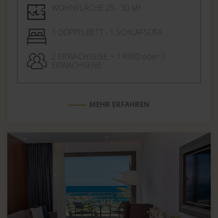
WOHNFLÄCHE 25 - 30 M²
1 DOPPELBETT - 1 SCHLAFSOFA
2 ERWACHSENE + 1 KIND oder 3
ERWACHSENE
MEHR ERFAHREN