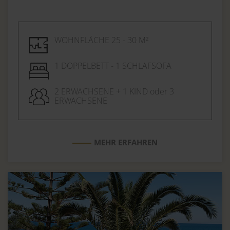
WOHNFLÄCHE 25 - 30 M²
1 DOPPELBETT - 1 SCHLAFSOFA
2 ERWACHSENE + 1 KIND oder 3
ERWACHSENE
MEHR ERFAHREN