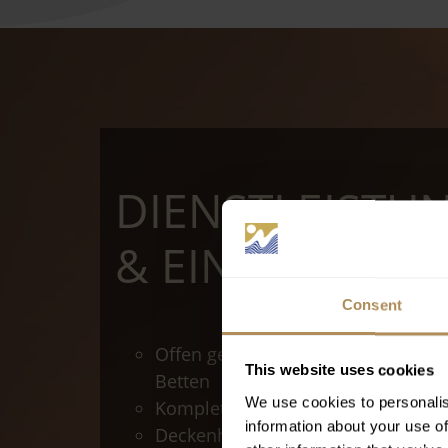
DIENSTLEISTU
& EINRICHTUN
Consent
Offen gestaltetes Zimmer mit 2 Kin
This website uses cookies
Betten
We use cookies to personalis
Komplett möblierter Balkon oder T
information about your use of
Deckenhohe Fenster